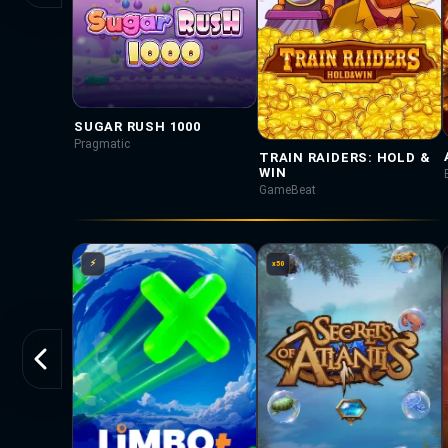
SUGAR RUSH 1000
Pragmatic
TRAIN RAIDERS: HOLD &
WIN
GameBeat
⚡
x50