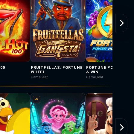
FRUITFELLAS: FORTUNE
00
FORTUNE POWER: HOL
WHEEL
& WIN
GameBeat
GameBeat
x50