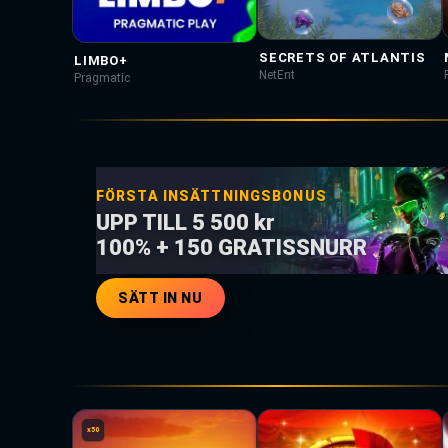
SECRETS OF ATLANTIS
LIMBO+
NetEnt
Pragmatic
FÖRSTA INSÄTTNINGSBONUS
UPP TILL 5 500 kr
100% + 150 GRATISSNURR
SÄTT IN NU
x50