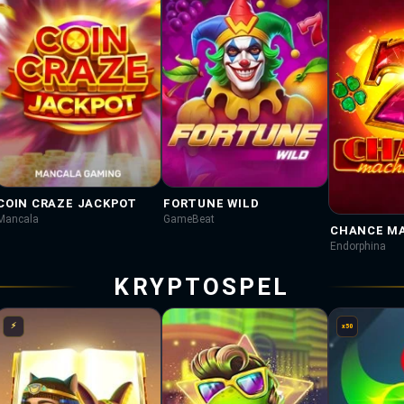
COIN CRAZE JACKPOT
FORTUNE WILD
Mancala
GameBeat
CHANCE MA
Endorphina
KRYPTOSPEL
⚡
x50