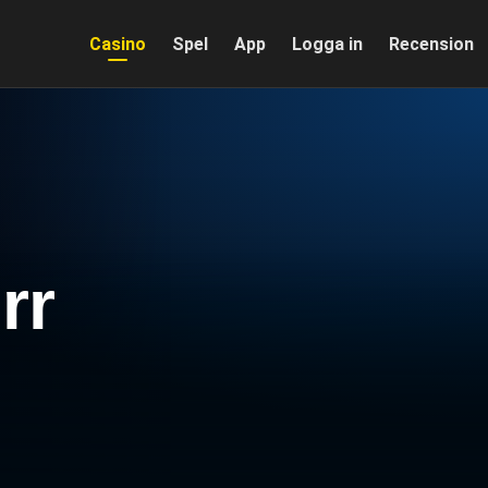
Casino
Spel
App
Logga in
Recension
rr