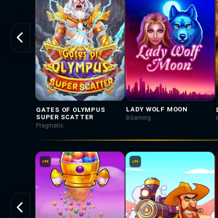
LADY WOLF MOON
GATES OF OLYMPUS
SUPER SCATTER
BGaming
Pragmatic
x50
x50