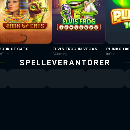
BOOK OF CATS
ELVIS FROG IN VEGAS
PLINKO 100
BGaming
BGaming
InOut
SPELLEVERANTÖRER