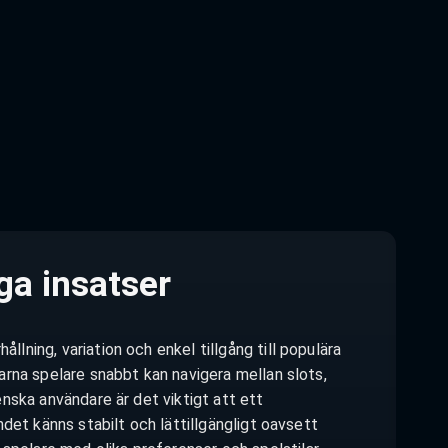
ga insatser
ning, variation och enkel tillgång till populära
arna spelare snabbt kan navigera mellan slots,
nska användare är det viktigt att ett
det känns stabilt och lättillgängligt oavsett