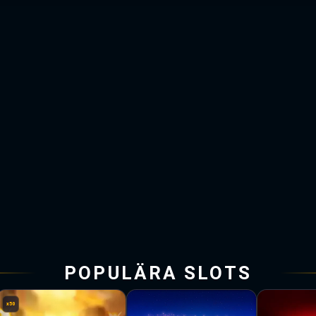
POPULÄRA SLOTS
x50