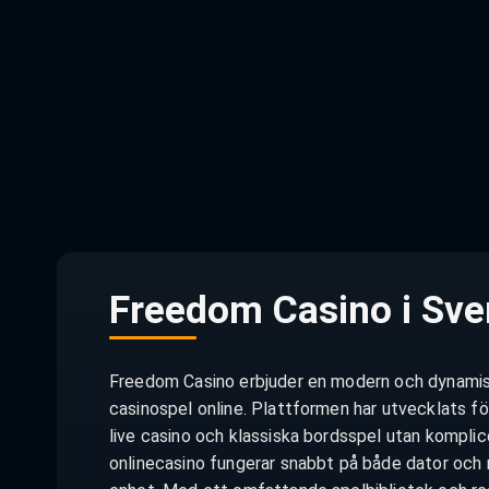
Freedom Casino i Sver
Freedom Casino erbjuder en modern och dynamisk s
casinospel online. Plattformen har utvecklats fö
live casino och klassiska bordsspel utan komplic
onlinecasino fungerar snabbt på både dator och m