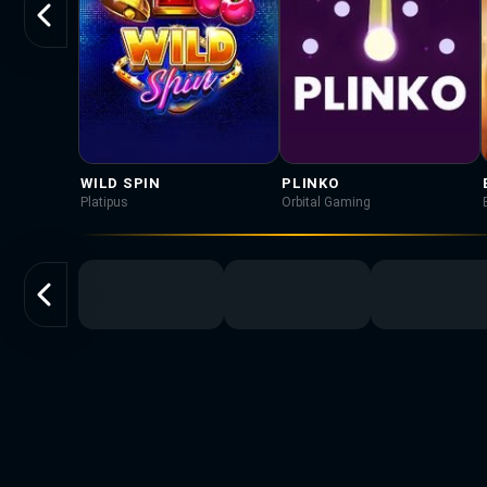
WILD SPIN
PLINKO
Platipus
Orbital Gaming