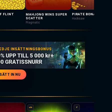
F FLINT
PIRATE BONANZA 2
MAHJONG WINS SUPER
SCATTER
Hacksaw
Pragmatic
EDJE INSÄTTNINGSBONUS
% UPP TILL 5 000 kr+
00 GRATISSNURR
SÄTT IN NU
⚡
x50